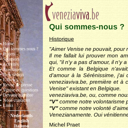
Qui sommes-nous ?
Historique
• Home
"Aimer Venise ne pouvait, pour mo
• Qui sommes nous ?
• Projets
Il me fallait lui prouver mon a
• Sponsors
qui, "il n'y a pas d'amour, il n'
• Activités
Et comme la Belgique n'avai
• Avantages
d'amour à la Sérénissime, j'ai
• Newsletters
• E-News
veneziaviva.be, première et à 
• Revue de presse
Venise" existant en Belgique.
• Venise en questions
veneziaviva.be, ou, comme nou
• Devenir membre
• Nous contacter
"V"
comme notre volontarisme 
• Links
"V"
comme notre volonté d’aim
Venezianamente. Oui vénitien
Nederlands
English
Michel Praet
Italiano