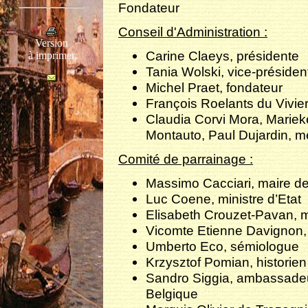
Fondateur
Conseil d'Administration :
Version
Carine Claeys, présidente
à imprimer
Tania Wolski, vice-présiden
Michel Praet, fondateur
François Roelants du Vivier
Claudia Corvi Mora, Mariek
Montauto, Paul Dujardin, 
Comité de parrainage :
Massimo Cacciari, maire d
Luc Coene, ministre d’Etat
Elisabeth Crouzet-Pavan, m
Vicomte Etienne Davignon, 
Umberto Eco, sémiologue
Krzysztof Pomian, historien
Sandro Siggia, ambassadeu
Belgique