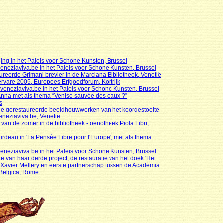
ing in het Paleis voor Schone Kunsten, Brussel
eneziaviva.be in het Paleis voor Schone Kunsten, Brussel
aureerde Grimani brevier in de Marciana Bibliotheek, Venetië
rvare 2005, Europees Erfgoedforum, Kortrijk
eneziaviva.be in het Paleis voor Schone Kunsten, Brussel
t-Anna met als thema “Venise sauvée des eaux ?”
s
 de gerestaureerde beeldhouwwerken van het koorgestoelte
eneziaviva.be, Venetië
 van de zomer in de bibliotheek - oenotheek Piola Libri,
rdeau in 'La Pensée Libre pour l'Europe', met als thema
eneziaviva.be in het Paleis voor Schone Kunsten, Brussel
ie van haar derde project, de restauratie van het doek 'Het
Xavier Mellery en eerste partnerschap tussen de Academia
 Belgica, Rome