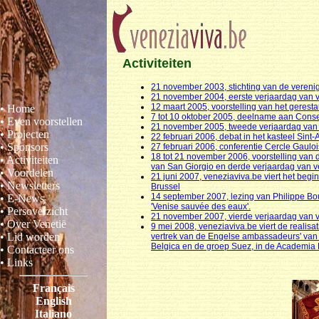
Activiteiten
21 november 2003, stichting van de verenig
21 november 2004, eerste verjaardag van v
12 maart 2005, voorstelling van het gerest
• Home
7 tot 10 oktober 2005, deelname aan Conse
• Even voorstellen
21 november 2005, tweede verjaardag van v
• Projecten
22 februari 2006, debat in het kasteel Sin
• Sponsors
27 februari 2006, conferentie Cercle Gauloi
18 tot 21 november 2006, voorstelling van
• Activiteiten
van San Giorgio en derde verjaardag van v
• Voordelen
21 juni 2007, veneziaviva.be viert het begin
• Newsletters
Brussel
14 september 2007, lezing van Philippe Bou
• E-News
'Venise sauvée des eaux'.
• Persoverzicht
21 november 2007, vierde verjaardag van v
• Over Venetië
9 mei 2008, veneziaviva.be viert de realisat
• Lid worden
vertrek van de Engelse ambassadeurs' van 
Belgica en de groep Suez, in de Academia
• Contacteer ons
• Links
Français
English
Italiano