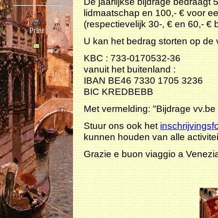
De jaarlijkse bijdrage bedraagt 
lidmaatschap en 100,- € voor ee
(respectievelijk 30-, € en 60,- 
Print
U kan het bedrag storten op de
KBC : 733-0170532-36
vanuit het buitenland :
IBAN BE46 7330 1705 3236
BIC KREDBEBB
Met vermelding: "Bijdrage vv.b
Stuur ons ook het
inschrijvingsf
kunnen houden van alle activit
Grazie e buon viaggio a Venezia