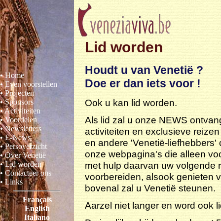
Lid worden
Houdt u van Venetië ?
• Home
Doe er dan iets voor !
• Even voorstellen
• Projecten
Ook u kan lid worden.
• Sponsors
• Activiteiten
Als lid zal u onze NEWS ontva
• Voordelen
• Newsletters
activiteiten en exclusieve reize
• E-News
en andere 'Venetië-liefhebbers' 
• Persoverzicht
onze webpagina's die alleen vo
• Over Venetië
• Lid worden
met hulp daarvan uw volgende r
• Contacteer ons
voorbereiden, alsook genieten v
• Links
bovenal zal u Venetië steunen.
Français
Aarzel niet langer en word ook l
English
Italiano