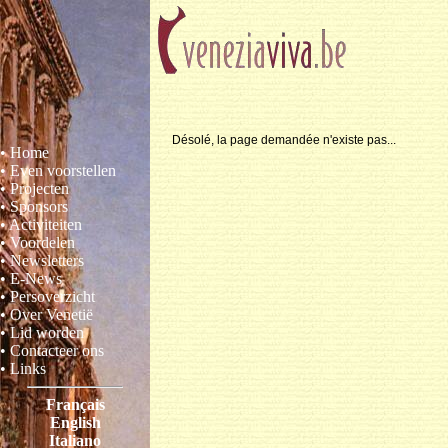
Désolé, la page demandée n'existe pas...
• Home
• Even voorstellen
• Projecten
• Sponsors
• Activiteiten
• Voordelen
• Newsletters
• E-News
• Persoverzicht
• Over Venetië
• Lid worden
• Contacteer ons
• Links
Français
English
Italiano